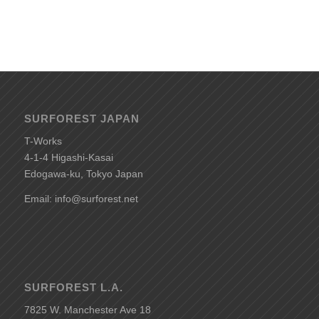
SURFOREST JAPAN
T-Works
4-1-4 Higashi-Kasai
Edogawa-ku, Tokyo Japan
Email: info@surforest.net
SURFOREST L.A.
7825 W. Manchester Ave 18