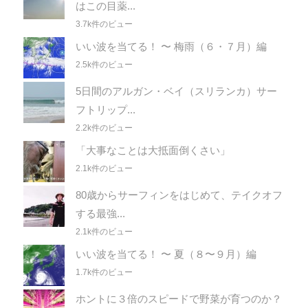
はこの目薬...
3.7k件のビュー
いい波を当てる！ 〜 梅雨（６・７月）編
2.5k件のビュー
5日間のアルガン・ベイ（スリランカ）サー
フトリップ...
2.2k件のビュー
「大事なことは大抵面倒くさい」
2.1k件のビュー
80歳からサーフィンをはじめて、テイクオフ
する最強...
2.1k件のビュー
いい波を当てる！ 〜 夏（８〜９月）編
1.7k件のビュー
ホントに３倍のスピードで野菜が育つのか？