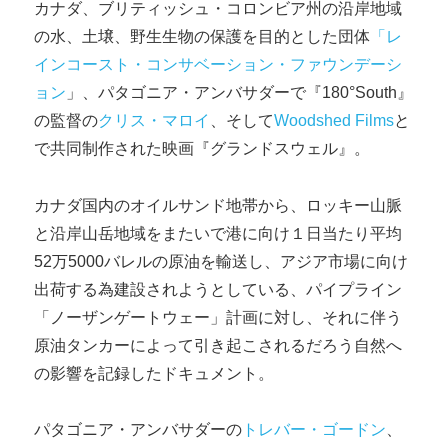
カナダ、ブリティッシュ・コロンビア州の沿岸地域
の水、土壌、野生生物の保護を目的とした団体
「レ
インコースト・コンサベーション・ファウンデーシ
ョン
」、パタゴニア・アンバサダーで『180°South』
の監督の
クリス・マロイ
、そして
Woodshed Films
と
で共同制作された映画『グランドスウェル』。
カナダ国内のオイルサンド地帯から、ロッキー山脈
と沿岸山岳地域をまたいで港に向け１日当たり平均
52万5000バレルの原油を輸送し、アジア市場に向け
出荷する為建設されようとしている、パイプライン
「ノーザンゲートウェー」計画に対し、それに伴う
原油タンカーによって引き起こされるだろう自然へ
の影響を記録したドキュメント。
パタゴニア・アンバサダーの
トレバー・ゴードン
、