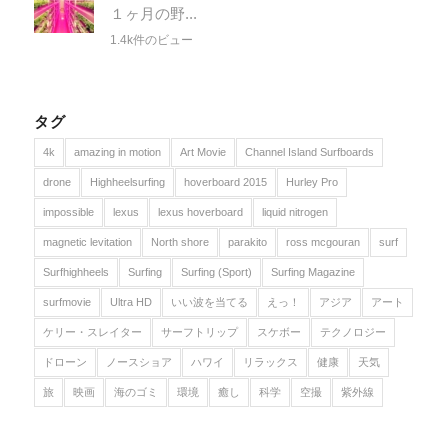
１ヶ月の野...
1.4k件のビュー
タグ
4k
amazing in motion
Art Movie
Channel Island Surfboards
drone
Highheelsurfing
hoverboard 2015
Hurley Pro
impossible
lexus
lexus hoverboard
liquid nitrogen
magnetic levitation
North shore
parakito
ross mcgouran
surf
Surfhighheels
Surfing
Surfing (Sport)
Surfing Magazine
surfmovie
Ultra HD
いい波を当てる
えっ！
アジア
アート
ケリー・スレイター
サーフトリップ
スケボー
テクノロジー
ドローン
ノースショア
ハワイ
リラックス
健康
天気
旅
映画
海のゴミ
環境
癒し
科学
空撮
紫外線