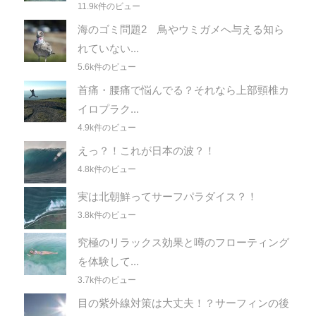
11.9k件のビュー
海のゴミ問題2 鳥やウミガメへ与える知ら
れていない...
5.6k件のビュー
首痛・腰痛で悩んでる？それなら上部頸椎カ
イロプラク...
4.9k件のビュー
えっ？！これが日本の波？！
4.8k件のビュー
実は北朝鮮ってサーフパラダイス？！
3.8k件のビュー
究極のリラックス効果と噂のフローティング
を体験して...
3.7k件のビュー
目の紫外線対策は大丈夫！？サーフィンの後