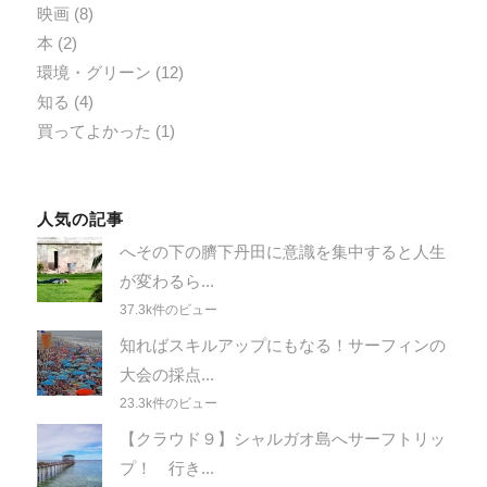
映画
(8)
本
(2)
環境・グリーン
(12)
知る
(4)
買ってよかった
(1)
人気の記事
へその下の臍下丹田に意識を集中すると人生
が変わるら...
37.3k件のビュー
知ればスキルアップにもなる！サーフィンの
大会の採点...
23.3k件のビュー
【クラウド９】シャルガオ島へサーフトリッ
プ！ 行き...