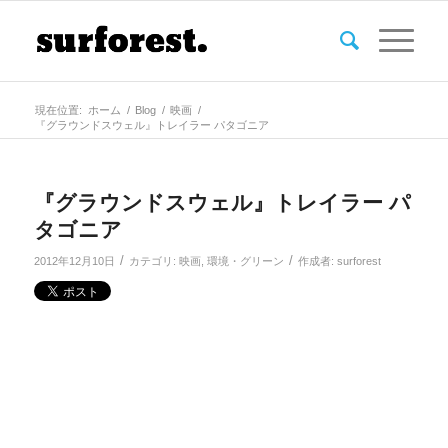
現在位置:
ホーム
/
Blog
/
映画
/
『グラウンドスウェル』トレイラー パタゴニア
『グラウンドスウェル』トレイラー パ
タゴニア
/
/
2012年12月10日
カテゴリ:
映画
,
環境・グリーン
作成者:
surforest