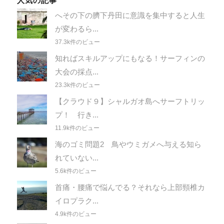
人気の記事
へその下の臍下丹田に意識を集中すると人生
が変わるら...
37.3k件のビュー
知ればスキルアップにもなる！サーフィンの
大会の採点...
23.3k件のビュー
【クラウド９】シャルガオ島へサーフトリッ
プ！ 行き...
11.9k件のビュー
海のゴミ問題2 鳥やウミガメへ与える知ら
れていない...
5.6k件のビュー
首痛・腰痛で悩んでる？それなら上部頸椎カ
イロプラク...
4.9k件のビュー