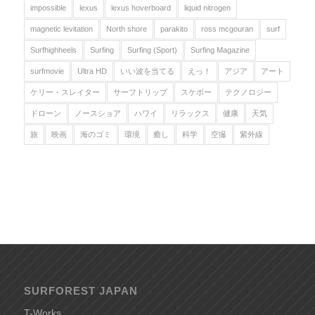
impossible
lexus
lexus hoverboard
liquid nitrogen
magnetic levitation
North shore
parakito
ross mcgouran
surf
Surfhighheels
Surfing
Surfing (Sport)
Surfing Magazine
surfmovie
Ultra HD
いい波を当てる
えっ！
アジア
アート
ケリー・スレイター
サーフトリップ
スケボー
テクノロジー
ドローン
ノースショア
ハワイ
リラックス
健康
天気
旅
映画
海のゴミ
環境
癒し
科学
空撮
紫外線
SURFOREST JAPAN
T-Works