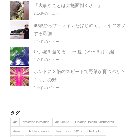
「大事なことは大抵面倒くさい」
2.1k件のビュー
80歳からサーフィンをはじめて、テイクオフ
する最強...
2.1k件のビュー
いい波を当てる！ 〜 夏（８〜９月）編
1.7k件のビュー
ホントに３倍のスピードで野菜が育つのか？
１ヶ月の野...
1.4k件のビュー
タグ
4k
amazing in motion
Art Movie
Channel Island Surfboards
drone
Highheelsurfing
hoverboard 2015
Hurley Pro