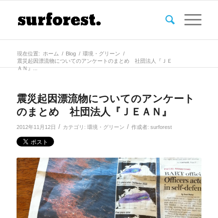
現在位置:
ホーム
/
Blog
/
環境・グリーン
/
震災起因漂流物についてのアンケートのまとめ 社団法人『ＪＥ
ＡＮ』...
震災起因漂流物についてのアンケート
のまとめ 社団法人『ＪＥＡＮ』
/
/
2012年11月12日
カテゴリ:
環境・グリーン
作成者:
surforest