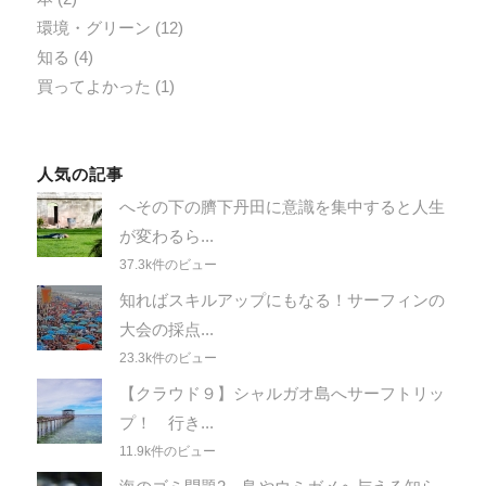
環境・グリーン
(12)
知る
(4)
買ってよかった
(1)
人気の記事
へその下の臍下丹田に意識を集中すると人生
が変わるら...
37.3k件のビュー
知ればスキルアップにもなる！サーフィンの
大会の採点...
23.3k件のビュー
【クラウド９】シャルガオ島へサーフトリッ
プ！ 行き...
11.9k件のビュー