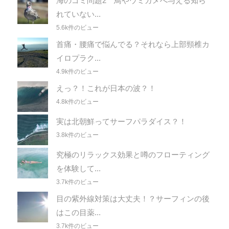
海のゴミ問題2 鳥やウミガメへ与える知ら
れていない...
5.6k件のビュー
首痛・腰痛で悩んでる？それなら上部頸椎カ
イロプラク...
4.9k件のビュー
えっ？！これが日本の波？！
4.8k件のビュー
実は北朝鮮ってサーフパラダイス？！
3.8k件のビュー
究極のリラックス効果と噂のフローティング
を体験して...
3.7k件のビュー
目の紫外線対策は大丈夫！？サーフィンの後
はこの目薬...
3.7k件のビュー