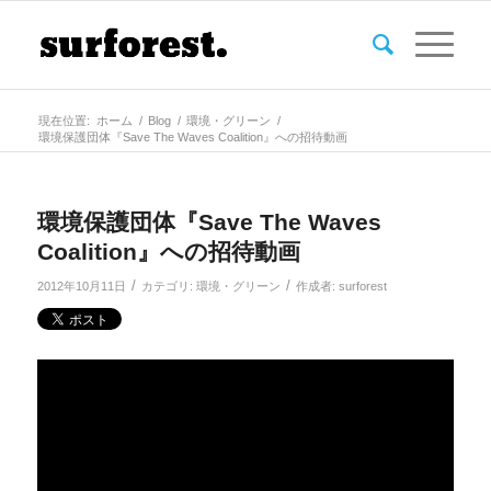
現在位置:
ホーム
/
Blog
/
環境・グリーン
/
環境保護団体『Save The Waves Coalition』への招待動画
環境保護団体『Save The Waves
Coalition』への招待動画
/
/
2012年10月11日
カテゴリ:
環境・グリーン
作成者:
surforest