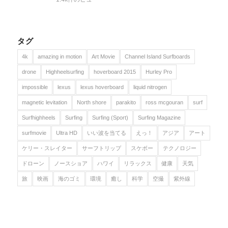
タグ
4k
amazing in motion
Art Movie
Channel Island Surfboards
drone
Highheelsurfing
hoverboard 2015
Hurley Pro
impossible
lexus
lexus hoverboard
liquid nitrogen
magnetic levitation
North shore
parakito
ross mcgouran
surf
Surfhighheels
Surfing
Surfing (Sport)
Surfing Magazine
surfmovie
Ultra HD
いい波を当てる
えっ！
アジア
アート
ケリー・スレイター
サーフトリップ
スケボー
テクノロジー
ドローン
ノースショア
ハワイ
リラックス
健康
天気
旅
映画
海のゴミ
環境
癒し
科学
空撮
紫外線