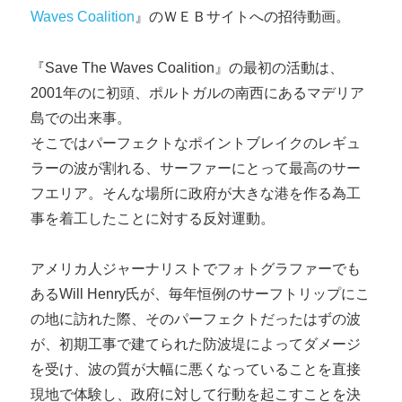
Waves Coalition
』のＷＥＢサイトへの招待動画。
『Save The Waves Coalition』の最初の活動は、
2001年のに初頭、ポルトガルの南西にあるマデリア
島での出来事。
そこではパーフェクトなポイントブレイクのレギュ
ラーの波が割れる、サーファーにとって最高のサー
フエリア。そんな場所に政府が大きな港を作る為工
事を着工したことに対する反対運動。
アメリカ人ジャーナリストでフォトグラファーでも
あるWill Henry氏が、毎年恒例のサーフトリップにこ
の地に訪れた際、そのパーフェクトだったはずの波
が、初期工事で建てられた防波堤によってダメージ
を受け、波の質が大幅に悪くなっていることを直接
現地で体験し、政府に対して行動を起こすことを決