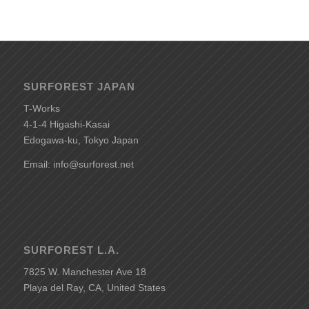
SURFOREST JAPAN
T-Works
4-1-4 Higashi-Kasai
Edogawa-ku, Tokyo Japan
Email: info@surforest.net
SURFOREST L.A.
7825 W. Manchester Ave 18
Playa del Ray, CA, United States