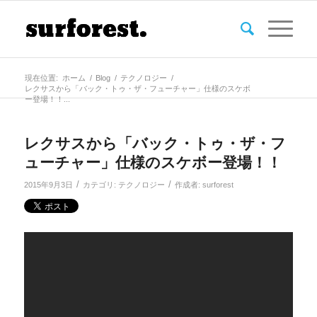
現在位置:
ホーム
/
Blog
/
テクノロジー
/
レクサスから「バック・トゥ・ザ・フューチャー」仕様のスケボ
ー登場！！...
レクサスから「バック・トゥ・ザ・フ
ューチャー」仕様のスケボー登場！！
/
/
2015年9月3日
カテゴリ:
テクノロジー
作成者:
surforest