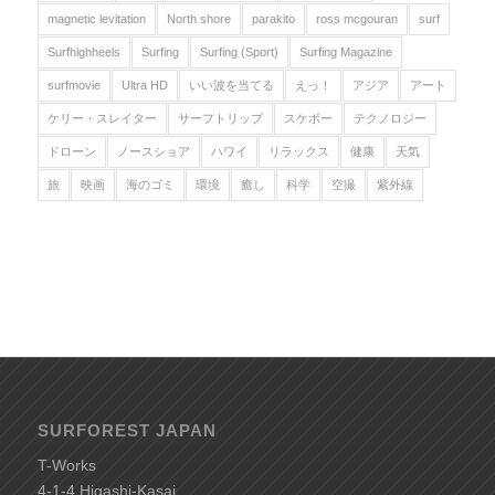
magnetic levitation
North shore
parakito
ross mcgouran
surf
Surfhighheels
Surfing
Surfing (Sport)
Surfing Magazine
surfmovie
Ultra HD
いい波を当てる
えっ！
アジア
アート
ケリー・スレイター
サーフトリップ
スケボー
テクノロジー
ドローン
ノースショア
ハワイ
リラックス
健康
天気
旅
映画
海のゴミ
環境
癒し
科学
空撮
紫外線
SURFOREST JAPAN
T-Works
4-1-4 Higashi-Kasai