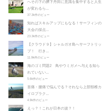
へその下の臍下丹田に意識を集中すると人生
が変わるら...
37.3k件のビュー
知ればスキルアップにもなる！サーフィンの
大会の採点...
23.3k件のビュー
【クラウド９】シャルガオ島へサーフトリッ
プ！ 行き...
11.9k件のビュー
海のゴミ問題2 鳥やウミガメへ与える知ら
れていない...
5.6k件のビュー
首痛・腰痛で悩んでる？それなら上部頸椎カ
イロプラク...
4.9k件のビュー
えっ？！これが日本の波？！