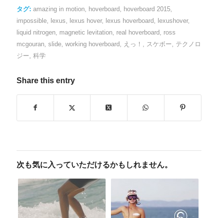
タグ:
amazing in motion
,
hoverboard
,
hoverboard 2015
,
impossible
,
lexus
,
lexus hover
,
lexus hoverboard
,
lexushover
,
liquid nitrogen
,
magnetic levitation
,
real hoverboard
,
ross
mcgouran
,
slide
,
working hoverboard
,
えっ！
,
スケボー
,
テクノロ
ジー
,
科学
Share this entry
次も気に入っていただけるかもしれません。