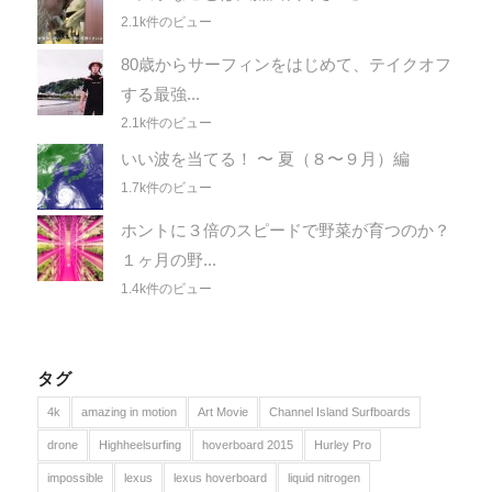
2.1k件のビュー
80歳からサーフィンをはじめて、テイクオフ
する最強...
2.1k件のビュー
いい波を当てる！ 〜 夏（８〜９月）編
1.7k件のビュー
ホントに３倍のスピードで野菜が育つのか？
１ヶ月の野...
1.4k件のビュー
タグ
4k
amazing in motion
Art Movie
Channel Island Surfboards
drone
Highheelsurfing
hoverboard 2015
Hurley Pro
impossible
lexus
lexus hoverboard
liquid nitrogen