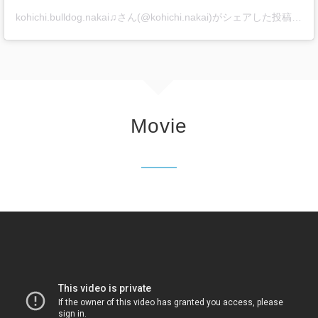
kohichi.bulldog.nakai♫さん(@kohichi.nakai)がシェアした投稿
-
20
Movie