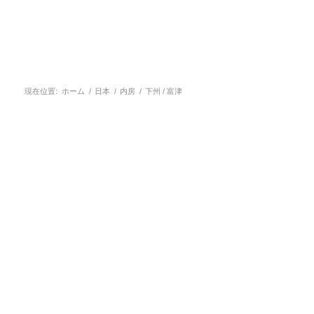
現在位置:
ホーム
/
日本
/
内房
/
下州 / 富津