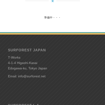
準備中・・・
SURFOREST JAPAN
T-Works
4-1-4 Higashi-Kasai
Edogawa-ku, Tokyo Japan
Email: info@surforest.net