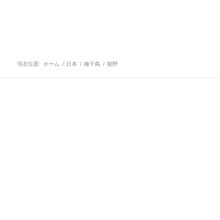
現在位置:
ホーム
/
日本
/
種子島
/
能野