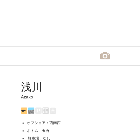
浅川
Azako
オフショア：西南西
ボトム：玉石
駐車場：なし