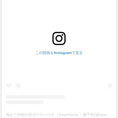
この投稿をInstagramで見る
海まで30秒の宿ゼウスハウス （ZeusHouse ）種子島(@zeus_house)がシェアした投稿