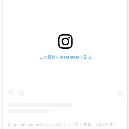
この投稿をInstagramで見る
Shun Yamamoto(@s.y.sss5)がシェアした投稿
-
2019年 9月月25日午前6時09分PDT