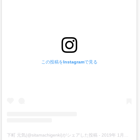
この投稿をInstagramで見る
下町 元気(@sitamachigenki)がシェアした投稿
-
2019年 1月月30日午後1時46分PST
-
2020年 3月月13日午後6時59分PDT