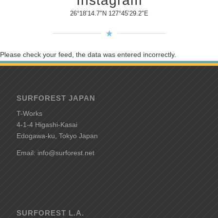
Instagram
26°18’14.7″N 127°45’29.2″E
Please check your feed, the data was entered incorrectly.
SURFOREST JAPAN
T-Works
4-1-4 Higashi-Kasai
Edogawa-ku, Tokyo Japan
Email: info@surforest.net
SURFOREST L.A.