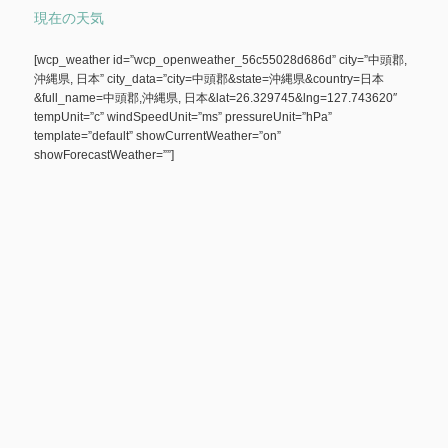
現在の天気
[wcp_weather id=”wcp_openweather_56c55028d686d” city=”中頭郡,
沖縄県, 日本” city_data=”city=中頭郡&state=沖縄県&country=日本
&full_name=中頭郡,沖縄県, 日本&lat=26.329745&lng=127.743620″
tempUnit=”c” windSpeedUnit=”ms” pressureUnit=”hPa”
template=”default” showCurrentWeather=”on”
showForecastWeather=””]