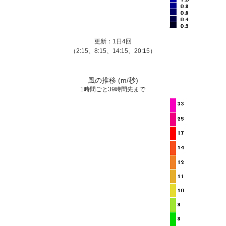
更新：1日4回
（2:15、8:15、14:15、20:15）
風の推移 (m/秒)
1時間ごと39時間先まで