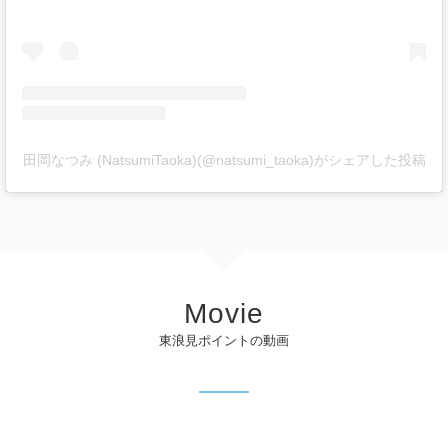
田岡なつみ (NatsumiTaoka)(@natsumi_taoka)がシェアした投稿
Movie
東浪見ポイントの動画