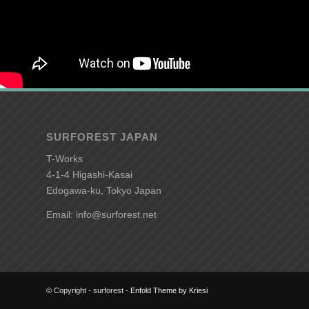
SURFOREST JAPAN
T-Works
4-1-4 Higashi-Kasai
Edogawa-ku, Tokyo Japan
Email: info@surforest.net
© Copyright - surforest -
Enfold Theme by Kriesi