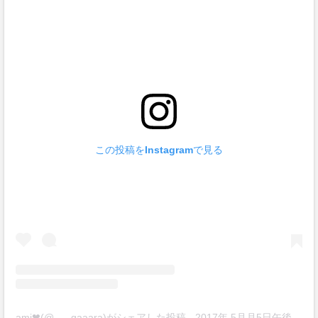
この投稿をInstagramで見る
ami❤︎(@___gaaara)がシェアした投稿
-
2017年 5月月5日午後3時34分PDT