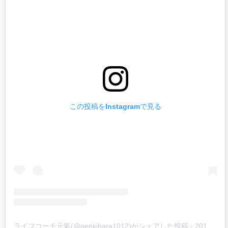
この投稿をInstagramで見る
ライフコーチ元氣(@genkihara1012)がシェアした投稿
-
2019年 7月月23日午後5時04分PDT