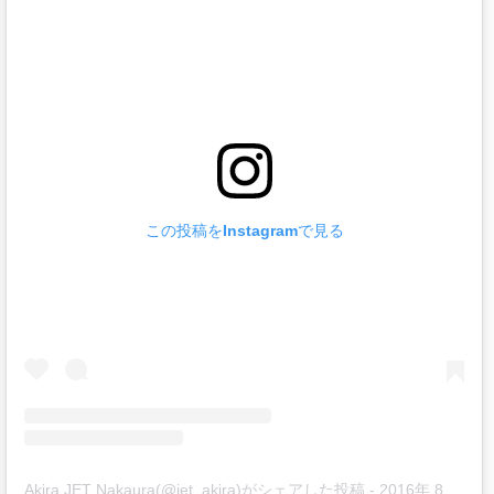
この投稿をInstagramで見る
Akira JET Nakaura(@jet_akira)がシェアした投稿
-
2016年 8月月1日午後10時47分PDT