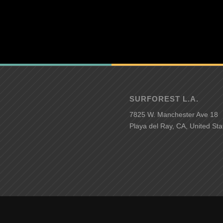
SURFOREST L.A.
7825 W. Manchester Ave 18
Playa del Ray, CA, United Sta