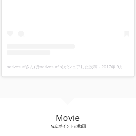
nativesurfさん(@nativesurfjp)がシェアした投稿
-
2017年 9月月3日午前3時43分PDT
Movie
名立ポイントの動画