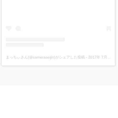
まっちぃさん(@cameraseijin)がシェアした投稿
-
2017年 7月月7日午前4時57分PDT