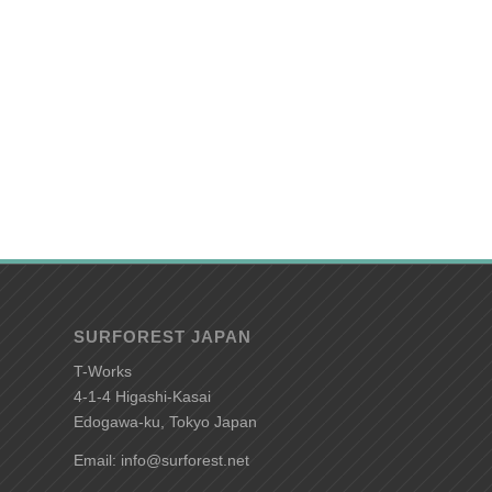
SURFOREST JAPAN
T-Works
4-1-4 Higashi-Kasai
Edogawa-ku, Tokyo Japan
Email: info@surforest.net