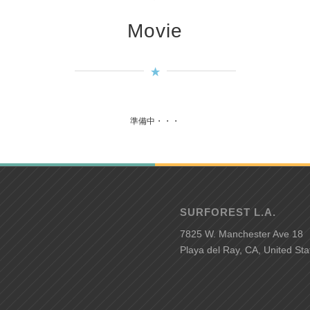
Movie
準備中・・・
SURFOREST L.A.
7825 W. Manchester Ave 18
Playa del Ray, CA, United Sta