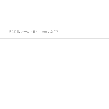
現在位置:
ホーム
/
日本
/
宮崎
/
鵜戸下