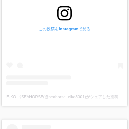
この投稿をInstagramで見る
E-KO 《SEAHORSE(@seahorse_eiko8001)がシェアした投稿
-
20