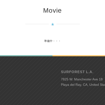
Movie
準備中・・・
SURFOREST L.A.
7825 W. Manchester Ave 18
Playa del Ray, CA, United Sta