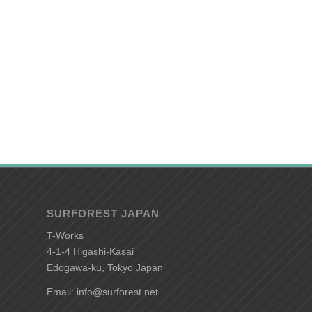
SURFOREST JAPAN
T-Works
4-1-4 Higashi-Kasai
Edogawa-ku, Tokyo Japan
Email: info@surforest.net