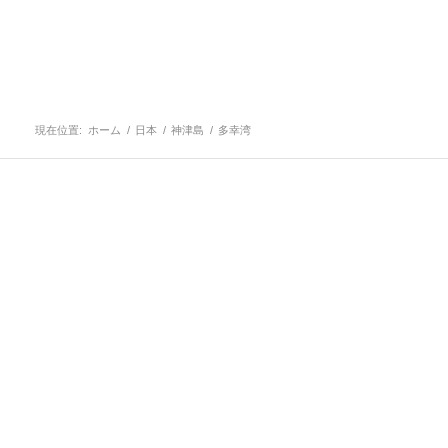
現在位置:
ホーム
/
日本
/
神津島
/
多幸湾