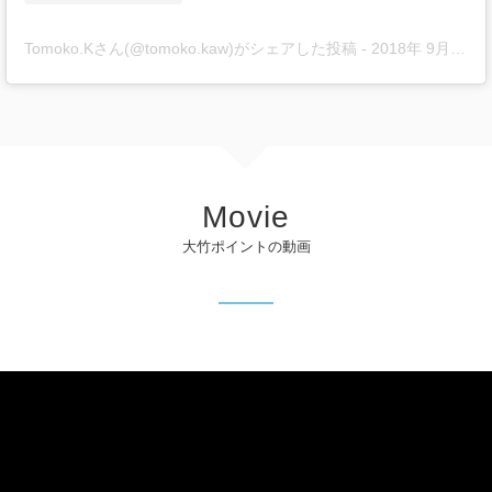
Tomoko.Kさん(@tomoko.kaw)がシェアした投稿
-
2018年 9月月16日午後11時16分PDT
Movie
大竹ポイントの動画