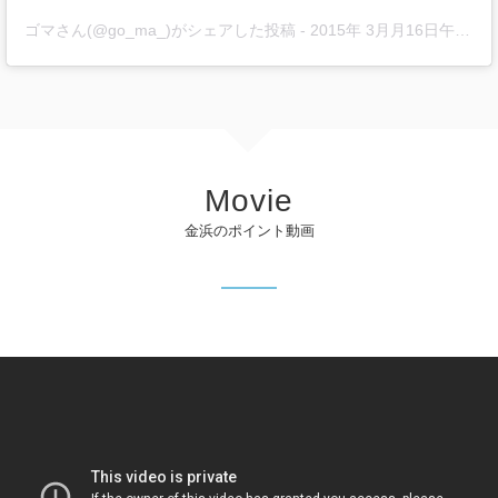
ゴマさん(@go_ma_)がシェアした投稿
-
2015年 3月月16日午前2時44分PDT
Movie
金浜のポイント動画