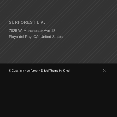
SURFOREST L.A.
7825 W. Manchester Ave 18
Playa del Ray, CA, United States
© Copyright - surforest -
Enfold Theme by Kriesi