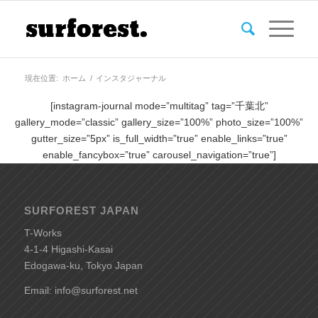
現在位置:
ホーム
/
インスタジャーナル
[instagram-journal mode=”multitag” tag=”千葉北”
gallery_mode=”classic” gallery_size=”100%” photo_size=”100%”
gutter_size=”5px” is_full_width=”true” enable_links=”true”
enable_fancybox=”true” carousel_navigation=”true”]
SURFOREST JAPAN
T-Works
4-1-4 Higashi-Kasai
Edogawa-ku, Tokyo Japan
Email: info@surforest.net